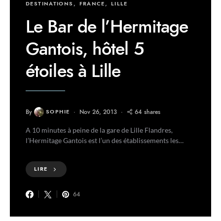
DESTINATIONS
FRANCE
LILLE
Le Bar de l’Hermitage
Gantois, hôtel 5
étoiles à Lille
By
SOPHIE
Nov 26, 2013
64 shares
A 10 minutes à peine de la gare de Lille Flandres,
l’Hermitage Gantois est l’un des établissements les…
LIRE
64