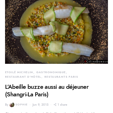
ETOILÉ MICHELIN
GASTRONOMIQUE
RESTAURANT D'HÔTEL
RESTAURANTS PARIS
L’Abeille buzze aussi au déjeuner
(Shangri-La Paris)
By
SOPHIE
Jun 9, 2015
1 share