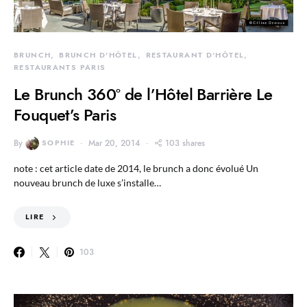
BRUNCH
BRUNCH D'HÔTEL
RESTAURANT D'HÔTEL
RESTAURANTS PARIS
Le Brunch 360° de l’Hôtel Barrière Le
Fouquet’s Paris
By
SOPHIE
Mar 20, 2014
103 shares
note : cet article date de 2014, le brunch a donc évolué Un
nouveau brunch de luxe s’installe…
LIRE
103