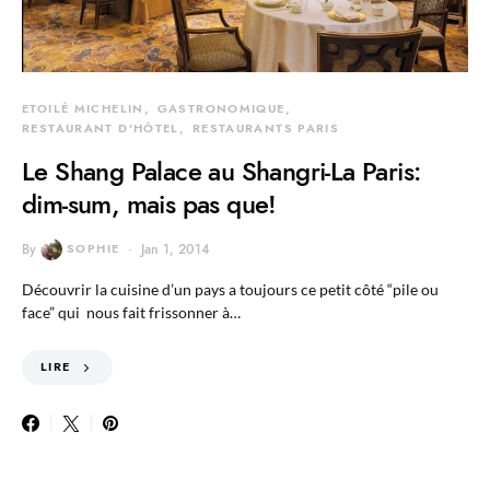
ETOILÉ MICHELIN
GASTRONOMIQUE
RESTAURANT D'HÔTEL
RESTAURANTS PARIS
Le Shang Palace au Shangri-La Paris:
dim-sum, mais pas que!
By
SOPHIE
Jan 1, 2014
Découvrir la cuisine d’un pays a toujours ce petit côté “pile ou
face” qui nous fait frissonner à…
LIRE