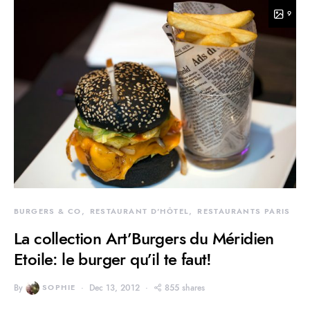
9
BURGERS & CO
RESTAURANT D'HÔTEL
RESTAURANTS PARIS
La collection Art’Burgers du Méridien
Etoile: le burger qu’il te faut!
By
SOPHIE
Dec 13, 2012
855 shares