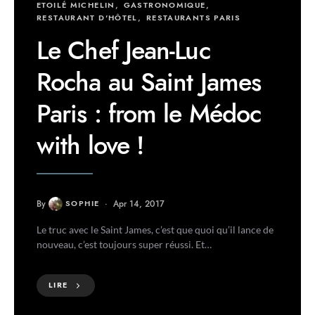
ETOILÉ MICHELIN
GASTRONOMIQUE
RESTAURANT D'HÔTEL
RESTAURANTS PARIS
Le Chef Jean-Luc
Rocha au Saint James
Paris : from le Médoc
with love !
By
SOPHIE
Apr 14, 2017
Le truc avec le Saint James, c’est que quoi qu’il lance de
nouveau, c’est toujours super réussi. Et…
LIRE