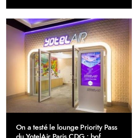
On a testé le lounge Priority Pass
du YotelAir Paris CDG : bof