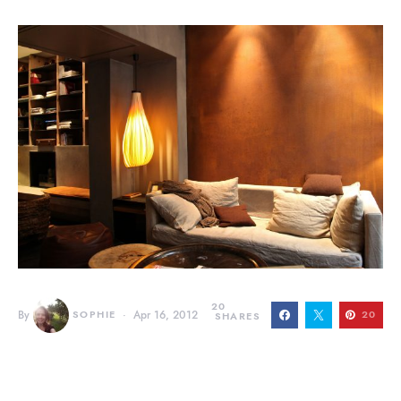
20
By
SOPHIE
Apr 16, 2012
20
SHARES