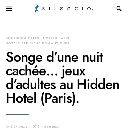
Search for:
BOUTIQUE-HÔTELS
HÔTELS PARIS
HÔTELS PARISIENS ROMANTIQUES
Songe d’une nuit
cachée… jeux
d’adultes au Hidden
Hotel (Paris).
6.5K views
4 minute read