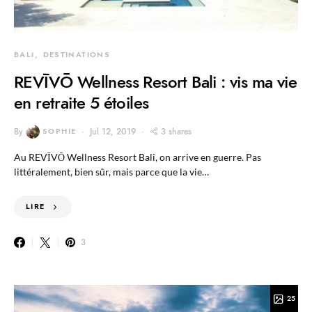
BALI
DESTINATIONS
REVĪVŌ Wellness Resort Bali : vis ma vie
en retraite 5 étoiles
By
SOPHIE
Jul 12, 2019
3 shares
Au REVĪVŌ Wellness Resort Bali, on arrive en guerre. Pas
littéralement, bien sûr, mais parce que la vie…
LIRE
3
25