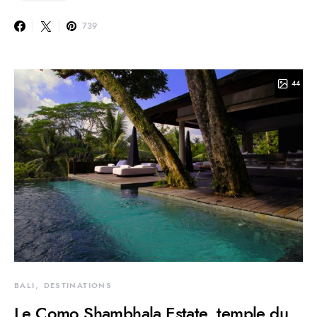
739
44
BALI
DESTINATIONS
Le Como Shambhala Estate, temple du