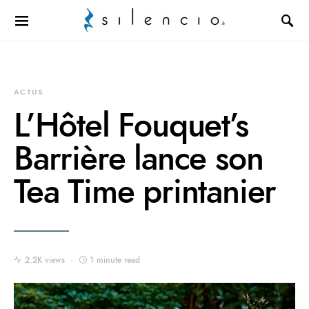
Search for:
ACTUS
L’Hôtel Fouquet’s
Barrière lance son
Tea Time printanier
2.2K views
1 minute read