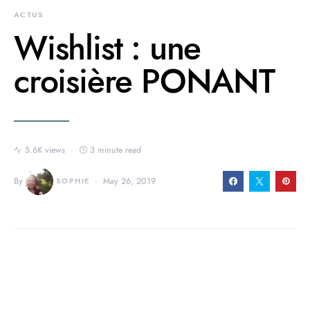
ACTUS
Wishlist : une
croisière PONANT
5.6K views
3 minute read
By
SOPHIE
May 26, 2019