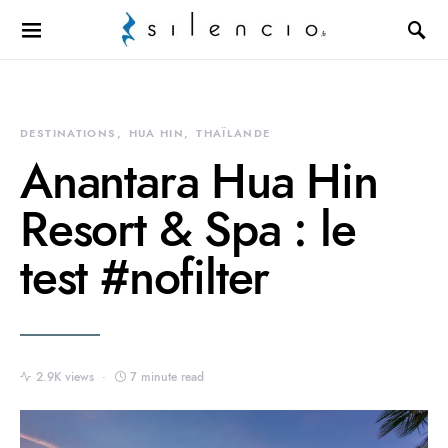
Search for:
DESTINATIONS
HUA HIN
THAÏLANDE
Anantara Hua Hin
Resort & Spa : le
test #nofilter
2.9K views
7 minute read