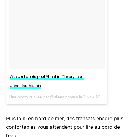
A la cool #hotelpool #huahin #luxurytravel
#anantarahuahin
Une photo publiée par @silenciohotels le
3 Nov. 2015 à 22h42 PST
Plus loin, en bord de mer, des transats encore plus
confortables vous attendent pour lire au bord de
l’eau.