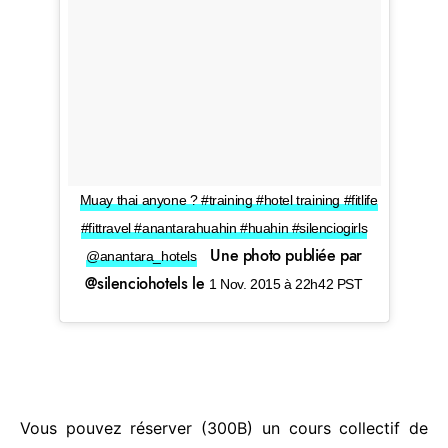
Muay thai anyone ? #training #hotel training #fitlife
#fittravel #anantarahuahin #huahin #silenciogirls
Une photo publiée par
@anantara_hotels
@silenciohotels le
1 Nov. 2015 à 22h42 PST
Vous pouvez réserver (300B) un cours collectif de