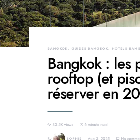
BANGKOK
GUIDES BANGKOK
HÔTELS BAN
Bangkok : les p
rooftop (et pis
réserver en 2
30.5K views
6 minute read
By
SOPHIE
Aug 3, 2025
No commen