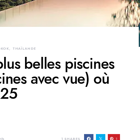
GKOK
THAÏLANDE
lus belles piscines
cines avec vue) où
025
ts
1
SHARES
1