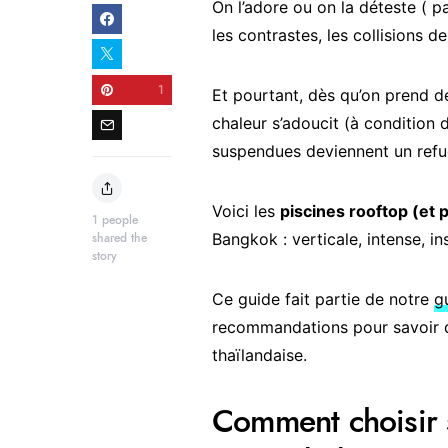
On l’adore ou on la déteste ( p
les contrastes, les collisions de
1
Et pourtant, dès qu’on prend de 
chaleur s’adoucit (à condition 
suspendues deviennent un refu
Voici les
piscines rooftop (et 
1
people
Bangkok : verticale, intense, in
shared the
story
Ce guide fait partie de notre
g
recommandations pour savoir qu
thaïlandaise.
Comment choisir s