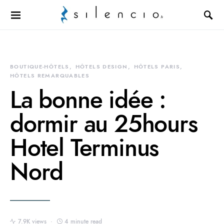
Search for:
BOUTIQUE-HÔTELS
HÔTELS DESIGN
HÔTELS PARIS
HÔTELS REMARQUABLES
La bonne idée :
dormir au 25hours
Hotel Terminus
Nord
7.9K views
4 minute read