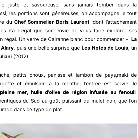
ine juste et savoureuse, sans jamais tomber dans la
ssi, les portions sont généreuses; on accompagne le tout
rre du
Chef Sommelier Boris Laurent
, dont l’attachement
ues n’a d’égal que son envie de vous faire explorer ses
un régal. Un verre de Cairanne blanc pour commencer –
La
 Alary
, puis une belle surprise que
Les Notes de Louis
, un
liani
(2012).
uche, petits choux, panisse et jambon de pays,maki de
ette et émulsion à la menthe, l’entrée est servie: le
leine mer, huile d’olive de région infusée au fenouil
hentiques du Sud au goût puissant du mulet noir, que l’on
urade dans ce type de plat.