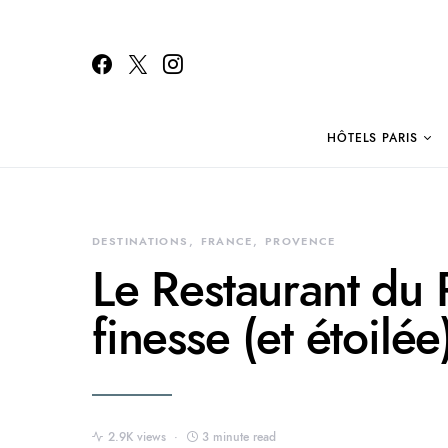
HÔTELS PARIS
Search for:
DESTINATIONS
FRANCE
PROVENCE
Le Restaurant du P
finesse (et étoilé
2.9K views
3 minute read