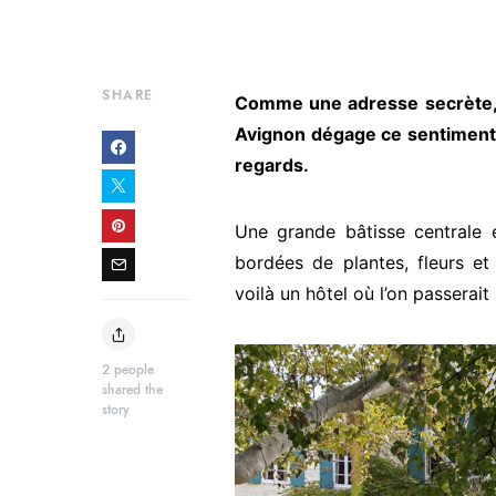
SHARE
Comme une adresse secrète, Le
Avignon dégage ce sentiment d’
regards.
Une grande bâtisse centrale e
bordées de plantes, fleurs et
voilà un hôtel où l’on passerait 
2
people
shared the
story