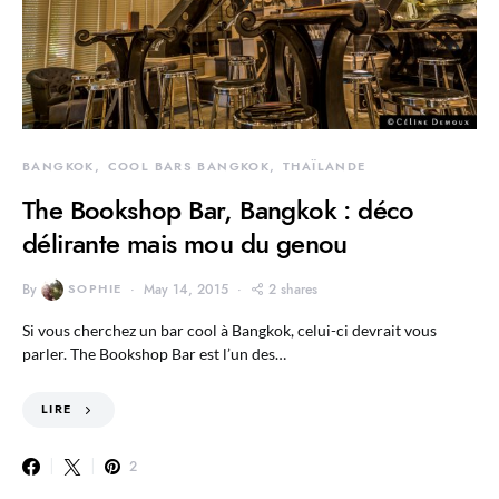
BANGKOK
COOL BARS BANGKOK
THAÏLANDE
The Bookshop Bar, Bangkok : déco
délirante mais mou du genou
By
SOPHIE
May 14, 2015
2 shares
Si vous cherchez un bar cool à Bangkok, celui-ci devrait vous
parler. The Bookshop Bar est l’un des…
LIRE
2