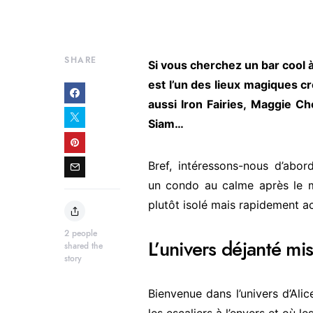
SHARE
Si vous cherchez un bar cool 
est l’un des lieux magiques cr
aussi Iron Fairies, Maggie C
Siam…
Bref, intéressons-nous d’abord
un condo au calme après le m
plutôt isolé mais rapidement ac
2
people
L’univers déjanté mi
shared the
story
Bienvenue dans l’univers d’Ali