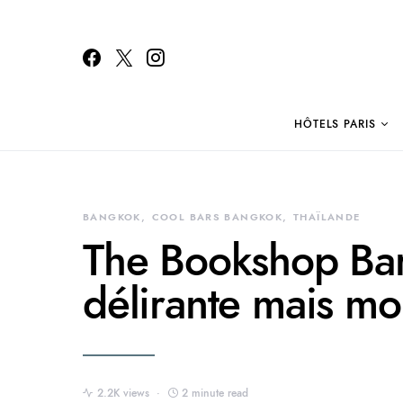
HÔTELS PARIS
Search for:
BANGKOK
COOL BARS BANGKOK
THAÏLANDE
The Bookshop Bar
délirante mais m
2.2K views
2 minute read