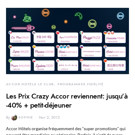
ACCOR HOTELS LE CLUB
PROGRAMMES FIDÉLITÉ
Les Prix Crazy Accor reviennent: jusqu’à
-40% + petit-déjeuner
By
SOPHIE
Nov 2, 2013
Accor Hôtels organise fréquemment des “super promotions” qui
peuvent être mondiales ou régionales. Parfois, il s’agit de pures…