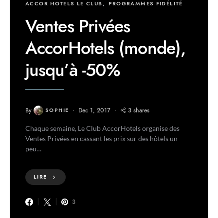
ACCOR HOTELS LE CLUB
PROGRAMMES FIDÉLITÉ
Ventes Privées
AccorHotels (monde),
jusqu’à -50%
By
SOPHIE
Dec 1, 2017
3 shares
Chaque semaine, Le Club AccorHotels organise des
Ventes Privées en cassant les prix sur des hôtels un
peu…
LIRE
3