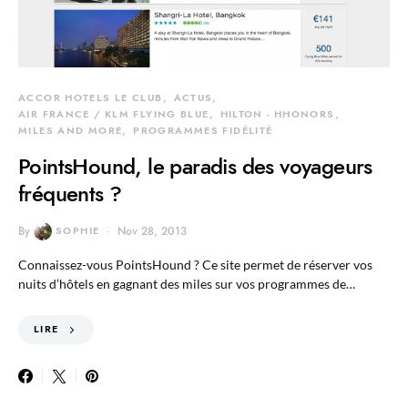
ACCOR HOTELS LE CLUB
ACTUS
AIR FRANCE / KLM FLYING BLUE
HILTON - HHONORS
MILES AND MORE
PROGRAMMES FIDÉLITÉ
PointsHound, le paradis des voyageurs
fréquents ?
By
SOPHIE
Nov 28, 2013
Connaissez-vous PointsHound ? Ce site permet de réserver vos
nuits d’hôtels en gagnant des miles sur vos programmes de…
LIRE