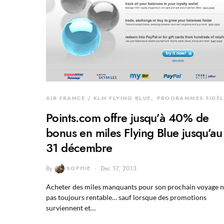
AIR FRANCE / KLM FLYING BLUE
PROGRAMMES FIDÉL
Points.com offre jusqu’à 40% de
bonus en miles Flying Blue jusqu’au
31 décembre
By
SOPHIE
Dec 17, 2013
Acheter des miles manquants pour son prochain voyage n’
pas toujours rentable… sauf lorsque des promotions
surviennent et…