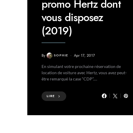
promo Hertz dont
vous disposez
(2019)
By
SOPHIE
Apr 17, 2017
En simulant votre prochaine réservation de
location de voiture avec Hertz, vous avez peut-
être remarqué la case “CDP”.…
LIRE