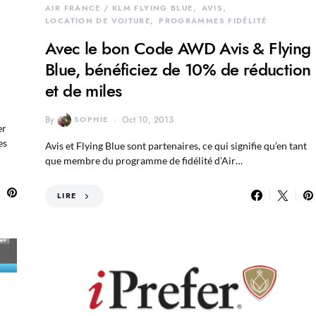
AIR FRANCE / KLM FLYING BLUE
AVIS
LOCATION DE VOITURE
PROGRAMMES FIDÉLITÉ
Avec le bon Code AWD Avis & Flying
Blue, bénéficiez de 10% de réduction
et de miles
By
SOPHIE
Oct 10, 2013
er
es
Avis et Flying Blue sont partenaires, ce qui signifie qu’en tant
que membre du programme de fidélité d’Air…
LIRE