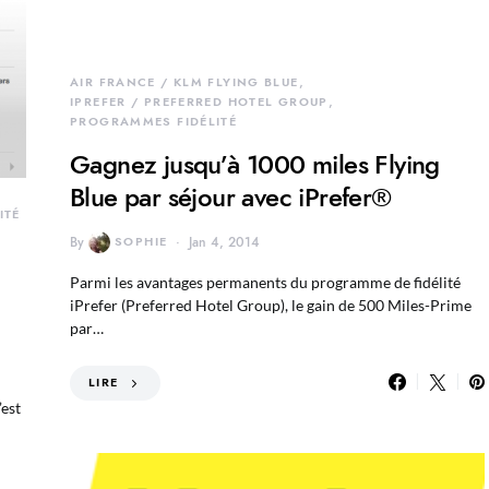
AIR FRANCE / KLM FLYING BLUE
IPREFER / PREFERRED HOTEL GROUP
PROGRAMMES FIDÉLITÉ
Gagnez jusqu’à 1000 miles Flying
Blue par séjour avec iPrefer®
ITÉ
By
SOPHIE
Jan 4, 2014
Parmi les avantages permanents du programme de fidélité
iPrefer (Preferred Hotel Group), le gain de 500 Miles-Prime
par…
LIRE
est