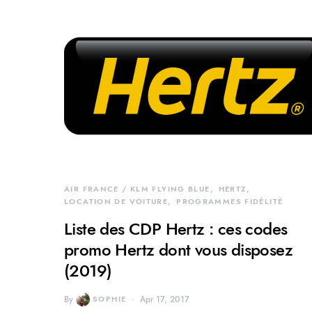
AIR FRANCE / KLM FLYING BLUE
HERTZ
LOCATION DE VOITURE
PROGRAMMES FIDÉLITÉ
Liste des CDP Hertz : ces codes
promo Hertz dont vous disposez
(2019)
By
SOPHIE
Apr 17, 2017