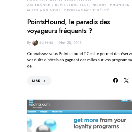
AIR FRANCE / KLM FLYING BLUE
HILTON - HHONORS
MILES AND MORE
PROGRAMMES FIDÉLITÉ
PointsHound, le paradis des
voyageurs fréquents ?
By
SOPHIE
Nov 28, 2013
Connaissez-vous PointsHound ? Ce site permet de réserv
vos nuits d’hôtels en gagnant des miles sur vos programm
de…
LIRE