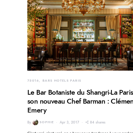
75016
BARS HOTELS PARIS
Le Bar Botaniste du Shangri-La Paris
son nouveau Chef Barman : Clémen
Emery
By
SOPHIE
Apr 3, 2017
84 shares