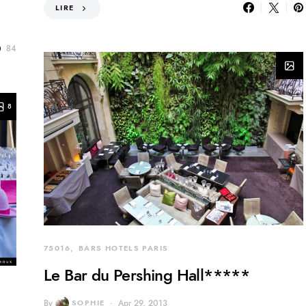
LIRE
84
8
75016
BARS HOTELS PARIS
Le Bar du Pershing Hall*****
By
SOPHIE
Apr 29, 2013