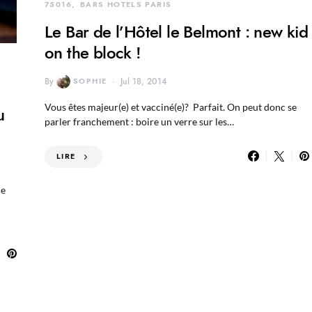
75016
BARS HOTELS PARIS
Le Bar de l’Hôtel le Belmont : new kid
on the block !
By
SOPHIE
Jul 18, 2014
Vous êtes majeur(e) et vacciné(e)? Parfait. On peut donc se
u
parler franchement : boire un verre sur les…
LIRE
ce