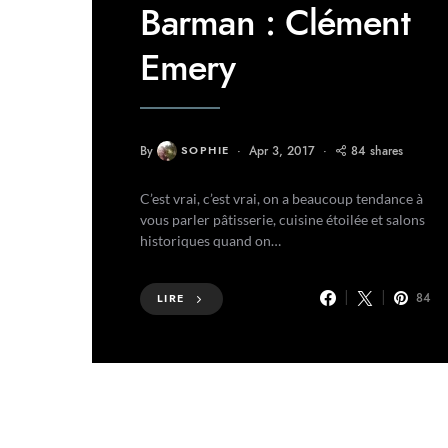
Barman : Clément
Emery
By
SOPHIE
Apr 3, 2017
84 shares
C’est vrai, c’est vrai, on a beaucoup tendance à
vous parler pâtisserie, cuisine étoilée et salons
historiques quand on…
84
LIRE