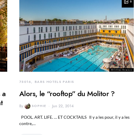
6
75016
BARS HOTELS PARIS
 a
Alors, le “rooftop” du Molitor ?
t
By
SOPHIE
Jun 22, 2014
POOL. ART. LIFE. … ET COCKTAILS Il y a les pour, il y a les
contre,…