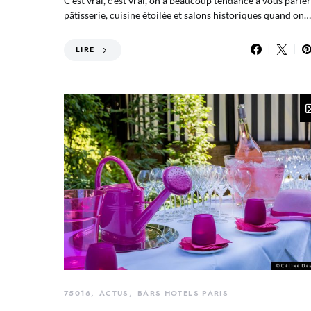
C’est vrai, c’est vrai, on a beaucoup tendance à vous parler
pâtisserie, cuisine étoilée et salons historiques quand on…
LIRE
75016
ACTUS
BARS HOTELS PARIS