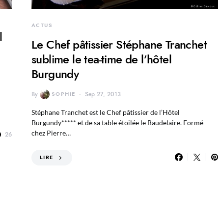
ACTUS
l
Le Chef pâtissier Stéphane Tranchet
sublime le tea-time de l’hôtel
Burgundy
By
SOPHIE
Sep 27, 2013
Stéphane Tranchet est le Chef pâtissier de l’Hôtel
Burgundy***** et de sa table étoilée le Baudelaire. Formé
chez Pierre…
26
LIRE