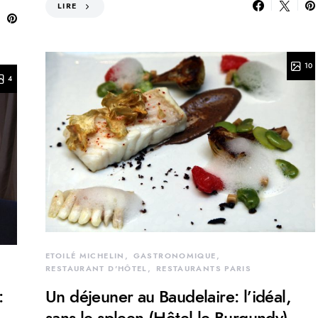
LIRE
10
4
ETOILÉ MICHELIN
GASTRONOMIQUE
RESTAURANT D'HÔTEL
RESTAURANTS PARIS
:
Un déjeuner au Baudelaire: l’idéal,
sans le spleen (Hôtel le Burgundy)